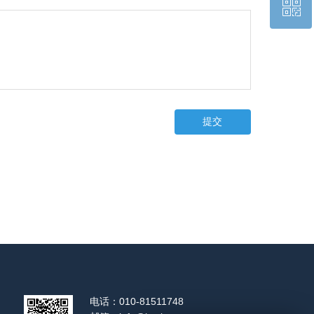
ꀥ
010-81511748
公众号二维码
提交
电话：
010-81511748