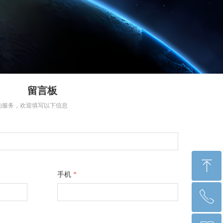
留言板
的服务，欢迎填写以下信息
ꁸ
手机
*
ꂅ
回到顶部