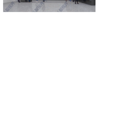
效果示意图
以上产品可根据客户需求定制开发，
调整设备外形及配置等内容，跟多产品了
解欢迎来电咨询，弘毅视界将竭诚为您服
务.
前一个：
穿戴式智能应急装备
ꄴ
后一个：
应急通信救援系统设备
ꄲ
扫码关注公众号
版权所有 ©
弘毅视界（北京）科技有限公司