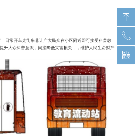
ꁸ
ꂅ
回到顶部
容，日常开车走街串巷让广大民众在小区附近即可接受科普教
泛提升大众科普意识，间接降低灾害损失，，维护人民生命财产
ꀥ
010-81511748
公众号二维码