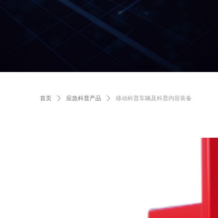
首页
ꄲ
应急科普产品
ꄲ
移动科普车辆及科普内容装备