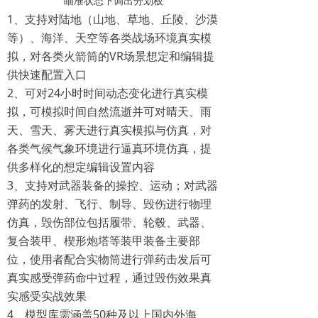
瞄准状态下调出分划板
1、支持对陆地（山地、草地、丘陵、沙漠
等）、海洋、天空等各类战场环境真实模
拟，对各类火箭筒的VR场景想定和编辑提
供快速配置入口
2、可对24小时时间动态变化进行真实模
拟，可模拟时间自然流逝并可对晴天、雨
天、雪天、雾天进行真实模拟与仿真，对
各类气候气象环境进行逼真环境仿真，提
供多样化的想定编辑设置内容
3、支持对武器装备的操控、运动；对武器
弹药的发射、飞行、制导、毁伤进行物理
仿真，毁伤部位包括履带、轮毂、武器、
复合装甲、楔形炮塔等装甲装备主要部
位，使用者配合实物筒进行弹药击发后可
真实感受弹药命中过程，通过毁伤效果真
实感受实战效果
4、模型库需涵盖50种及以上国内外海、