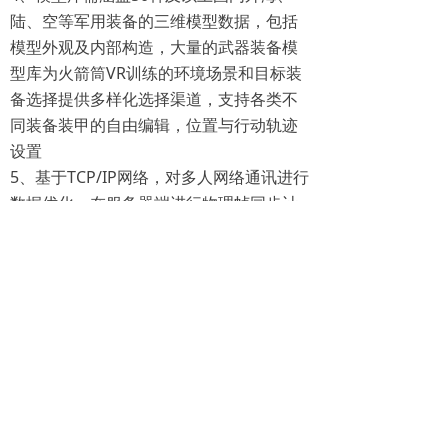
陆、空等军用装备的三维模型数据，包括
模型外观及内部构造，大量的武器装备模
型库为火箭筒VR训练的环境场景和目标装
备选择提供多样化选择渠道，支持各类不
同装备装甲的自由编辑，位置与行动轨迹
设置
5、基于TCP/IP网络，对多人网络通讯进行
数据优化，在服务器端进行物理帧同步计
算和优化。提供多人广域网/局域网的低延
迟、预计算、平滑插值算法的底层网络计
算支撑，同步连、营等不同模式下的学员
数据训练数据同步问题
6、弹丸发射过程中能实现逼真的后坐力感
受效果，真实模拟实弹射击效果体验
更多详细信息了解请致电咨询
前一个：
战场救援虚拟仿真实训系统
ꄴ