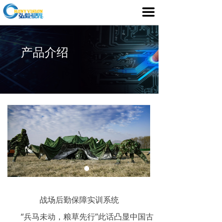
首页
끀
产品介绍
产品介绍
行业应用
媒体中心
服务支持
客户案例
关于我们
战场后勤保障实训系统
“兵马未动，粮草先行”此话凸显中国古