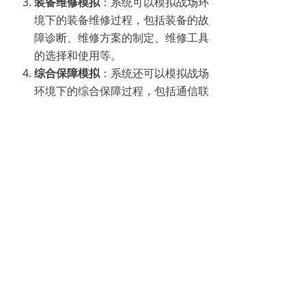
装备维修模拟
：系统可以模拟战场环
境下的装备维修过程，包括装备的故
障诊断、维修方案的制定、维修工具
的选择和使用等。
综合保障模拟
：系统还可以模拟战场
环境下的综合保障过程，包括通信联
络、生活保障、安全防护等。
随着科技的不断发展，战场后勤保障
实训系统也在不断更新和完善。未来，该
系统将更加注重智能化、网络化和集成化
的发展，以提高训练效果和适应未来战场
的新需求，所有内容可根据客户需求二次
定制开发。
前一个：
舰船与装备空间模拟系统
ꄴ
后一个：
防化应急仿真实训系统
ꄲ