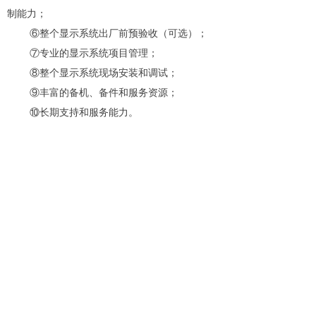
制能力；
⑥整个显示系统出厂前预验收（可选）；
⑦专业的显示系统项目管理；
⑧整个显示系统现场安装和调试；
⑨丰富的备机、备件和服务资源；
⑩长期支持和服务能力。
前一个：
CAVE
ꄴ
后一个：
多媒体中央控制系统
ꄲ
扫码关注公众号
版权所有 ©
弘毅视界（北京）科技有限公司